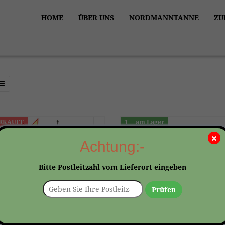
HOME
ÜBER UNS
NORDMANNTANNE
ZU
RKAUFT
1
am Lager
Achtung:-
Bitte Postleitzahl vom Lieferort eingeben
Prüfen