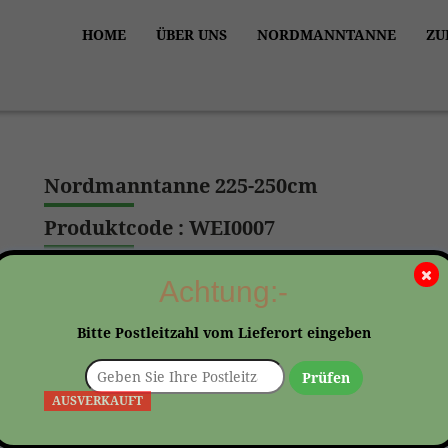
HOME
ÜBER UNS
NORDMANNTANNE
ZU
Nordmanntanne 225-250cm
Produktcode :
WEI0007
Die Lieferung erfolgt durch ,Die Post' in der ganzen Schwei
Achtung:-
Die Lieferung ist kostenlos.
Bitte Postleitzahl vom Lieferort eingeben
CHF
199.00
Prüfen
AUSVERKAUFT